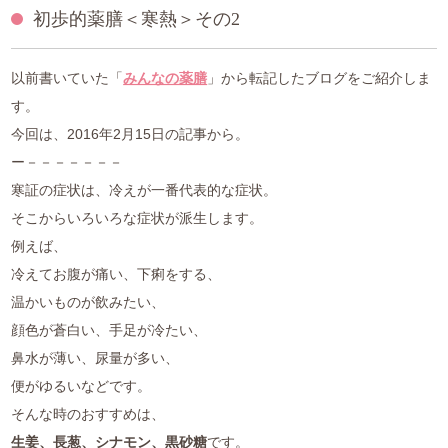
初歩的薬膳＜寒熱＞その2
中医薬膳営養師コース
薬膳ベーシッククラス
以前書いていた「
みんなの薬膳
」から転記したブログをご紹介しま
す。
プライベートレッスン
今回は、2016年2月15日の記事から。
ー－－－－－－－
1day体験コース
寒証の症状は、冷えが一番代表的な症状。
そこからいろいろな症状が派生します。
和の薬膳®クラス
例えば、
山内メソッドセミナー
冷えてお腹が痛い、下痢をする、
温かいものが飲みたい、
特別講座
顔色が蒼白い、手足が冷たい、
鼻水が薄い、尿量が多い、
ご利用案内
便がゆるいなどです。
そんな時のおすすめは、
アクセス
生姜、長葱、シナモン、黒砂糖
です。