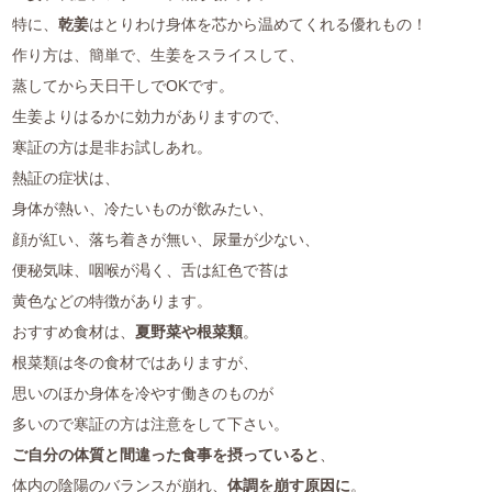
特に、
乾姜
はとりわけ身体を芯から温めてくれる優れもの！
よくある質問
作り方は、簡単で、生姜をスライスして、
お仕事のご依頼
蒸してから天日干しでOKです。
生姜よりはるかに効力がありますので、
資料請求・お問合せ
寒証の方は是非お試しあれ。
会社情報
熱証の症状は、
身体が熱い、冷たいものが飲みたい、
顔が紅い、落ち着きが無い、尿量が少ない、
薬膳を知る
便秘気味、咽喉が渇く、舌は紅色で苔は
和の薬膳レシピ
黄色などの特徴があります。
おすすめ食材は、
夏野菜や根菜類
。
薬膳コラム(miyaka)
根菜類は冬の食材ではありますが、
思いのほか身体を冷やす働きのものが
ブログ
多いので寒証の方は注意をして下さい。
オンラインショップ
ご自分の体質と間違った食事を摂っていると
、
体内の陰陽のバランスが崩れ、
体調を崩す原因に
。