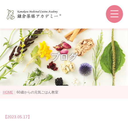
鎌倉薬膳アカデミーとは
和の薬膳®とは
コースの選び方
講師紹介
ブログ
認定資格・ライセンス認定教室
受講生の感想
卒業後の進路
|
HOME
60歳からの元気ごはん教室
講座・コース一覧
【2023.05.17】
認定資格について