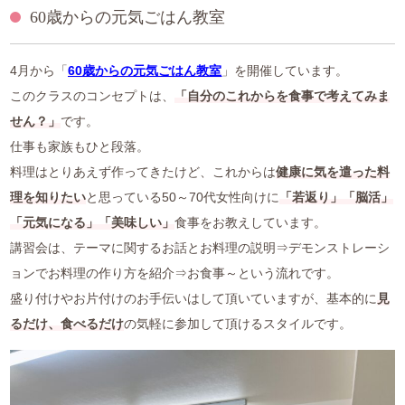
60歳からの元気ごはん教室
中医薬膳営養師コース
薬膳ベーシッククラス
4月から「
60歳からの元気ごはん教室
」を開催しています。
このクラスのコンセプトは、
「自分のこれからを食事で考えてみま
プライベートレッスン
せん？」
です。
仕事も家族もひと段落。
1day体験コース
料理はとりあえず作ってきたけど、これからは
健康に気を遣った料
理を知りたい
と思っている50～70代女性向けに
「若返り」「脳活」
和の薬膳®クラス
「元気になる」「美味しい」
食事をお教えしています。
山内メソッドセミナー
講習会は、テーマに関するお話とお料理の説明⇒デモンストレーシ
ョンでお料理の作り方を紹介⇒お食事～という流れです。
特別講座
盛り付けやお片付けのお手伝いはして頂いていますが、基本的に
見
るだけ、食べるだけ
の気軽に参加して頂けるスタイルです。
ご利用案内
アクセス