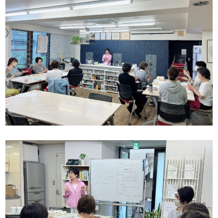
よくある質問
お仕事のご依頼
資料請求・お問合せ
会社情報
薬膳を知る
和の薬膳レシピ
薬膳コラム(miyaka)
ブログ
オンラインショップ