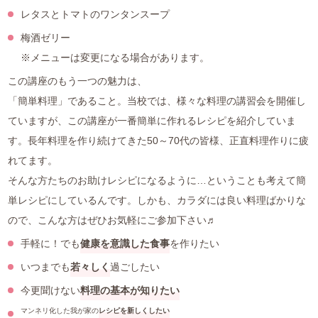
レタスとトマトのワンタンスープ
梅酒ゼリー
※メニューは変更になる場合があります。
この講座のもう一つの魅力は、
「簡単料理」であること。当校では、様々な料理の講習会を開催し
ていますが、この講座が一番簡単に作れるレシピを紹介していま
す。長年料理を作り続けてきた50～70代の皆様、正直料理作りに疲
れてます。
そんな方たちのお助けレシピになるように…ということも考えて簡
単レシピにしているんです。しかも、カラダには良い料理ばかりな
ので、こんな方はぜひお気軽にご参加下さい♬
手軽に！でも
健康を意識した食事
を作りたい
いつまでも
若々しく
過ごしたい
今更聞けない
料理の基本が知りたい
マンネリ化した我が家の
レシピを新しくしたい