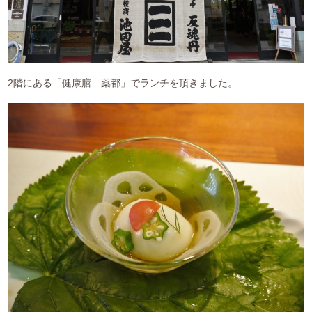
よくある質問
お仕事のご依頼
資料請求・お問合せ
2階にある「健康膳 薬都」でランチを頂きました。
会社情報
薬膳を知る
和の薬膳レシピ
薬膳コラム(miyaka)
ブログ
オンラインショップ