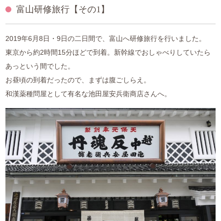
富山研修旅行【その1】
中医薬膳営養師コース
薬膳ベーシッククラス
2019年6月8日・9日の二日間で、富山へ研修旅行を行いました。
東京から約2時間15分ほどで到着。新幹線でおしゃべりしていたら
プライベートレッスン
あっという間でした。
お昼頃の到着だったので、まずは腹ごしらえ。
1day体験コース
和漢薬種問屋として有名な池田屋安兵衛商店さんへ。
和の薬膳®クラス
山内メソッドセミナー
特別講座
ご利用案内
アクセス