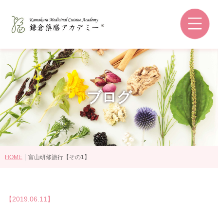
鎌倉薬膳アカデミーとは
和の薬膳®とは
コースの選び方
講師紹介
ブログ
認定資格・ライセンス認定教室
受講生の感想
卒業後の進路
|
HOME
富山研修旅行【その1】
講座・コース一覧
【2019.06.11】
認定資格について