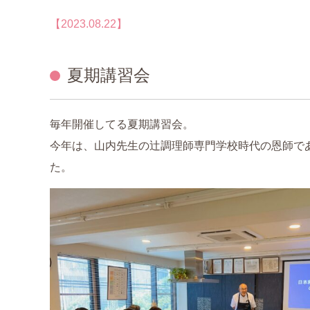
認定資格について
【2023.08.22】
中医薬膳営養師コース
夏期講習会
薬膳ベーシッククラス
プライベートレッスン
毎年開催してる夏期講習会。
今年は、山内先生の辻調理師専門学校時代の恩師で
1day体験コース
た。
和の薬膳®クラス
山内メソッドセミナー
特別講座