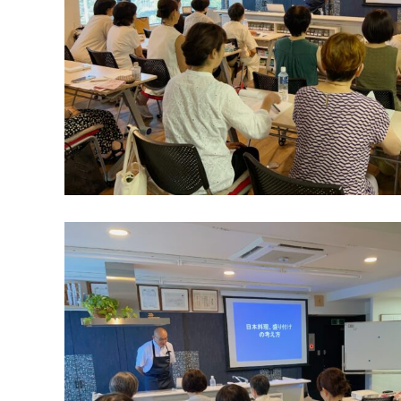
ご利用案内
アクセス
よくある質問
お仕事のご依頼
資料請求・お問合せ
会社情報
薬膳を知る
和の薬膳レシピ
薬膳コラム(miyaka)