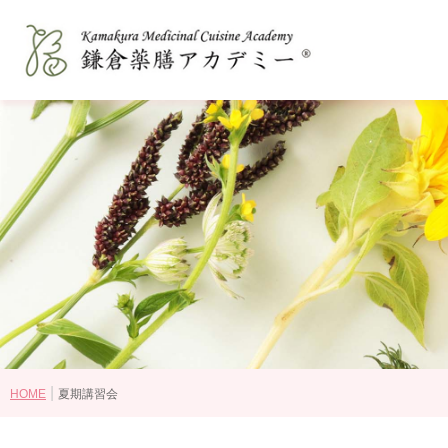
鎌倉薬膳アカデミーとは
和の薬膳®とは
コースの選び方
講師紹介
認定資格・ライセンス認定教室
受講生の感想
卒業後の進路
|
HOME
夏期講習会
講座・コース一覧