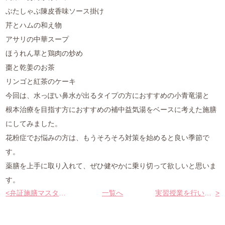
ぶたしゃぶ陳皮香味ソース掛け
芹とハムの和え物
アサリの中華スープ
ほうれん草と鶏肉の炒め
棗と乾姜のお茶
リンゴと紅茶のケーキ
今回は、水っぽい鼻水が出るタイプの方におすすめの小青竜湯と
根本治療を目指す方におすすめの補中益気湯をベースに考えた施膳
にしてみました。
花粉症でお悩みの方は、もうそろそろ対策を始めると良い季節で
す。
薬膳を上手に取り入れて、ぜひ健やかに乗り切って欲しいと思いま
す。
<
弁証施膳マスターコース・新年会
一覧へ
実習授業を行いました
>