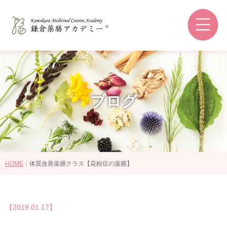
鎌倉薬膳アカデミーとは
和の薬膳®とは
コースの選び方
講師紹介
ブログ
認定資格・ライセンス認定教室
受講生の感想
卒業後の進路
|
HOME
体質改善薬膳クラス【花粉症の薬膳】
講座・コース一覧
【2019.01.17】
認定資格について