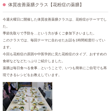
体質改善薬膳クラス【花粉症の薬膳】
中医薬膳営養師コース
薬膳ベーシッククラス
今週火曜日に開催した体質改善薬膳クラスは、花粉症がテーマでし
た。
プライベートレッスン
季節先取りで予防を…という方が多くご参加下さいました。
このクラスでは、毎回テーマに合わせたお話を1時間程度行ってい
1day体験コース
ます。
今回も花粉症の原因や中医学的に見た花粉症のタイプ、おすすめの
和の薬膳®クラス
食材などなどたっぷりご紹介しました。
山内メソッドセミナー
薬膳は毎日食べる食事…ということで、いつも簡単にご自宅でも再
現できるレシピをお教えしています。
特別講座
ご利用案内
アクセス