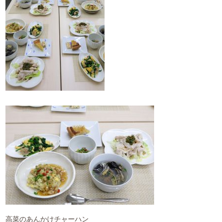
よくある質問
お仕事のご依頼
資料請求・お問合せ
会社情報
薬膳を知る
和の薬膳レシピ
薬膳コラム(miyaka)
ブログ
オンラインショップ
高菜のあんかけチャーハン