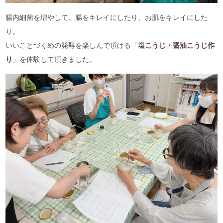
よくある質問
腸内細菌を増やして、腸をキレイにしたり、お肌をキレイにした
り。
お仕事のご依頼
いいことづくめの発酵を楽しんで頂ける「
塩こうじ・醤油こうじ作
資料請求・お問合せ
り
」を体験して頂きました。
会社情報
薬膳を知る
和の薬膳レシピ
薬膳コラム(miyaka)
ブログ
オンラインショップ