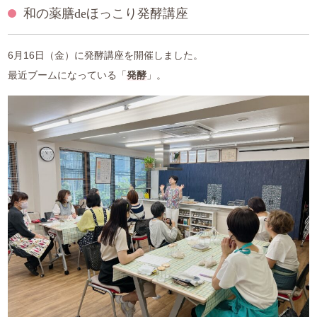
和の薬膳deほっこり発酵講座
中医薬膳営養師コース
薬膳ベーシッククラス
6月16日（金）に発酵講座を開催しました。
最近ブームになっている「
発酵
」。
プライベートレッスン
1day体験コース
和の薬膳®クラス
山内メソッドセミナー
特別講座
ご利用案内
アクセス