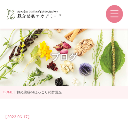
鎌倉薬膳アカデミーとは
和の薬膳®とは
コースの選び方
講師紹介
ブログ
認定資格・ライセンス認定教室
受講生の感想
卒業後の進路
|
HOME
和の薬膳deほっこり発酵講座
講座・コース一覧
【2023.06.17】
認定資格について