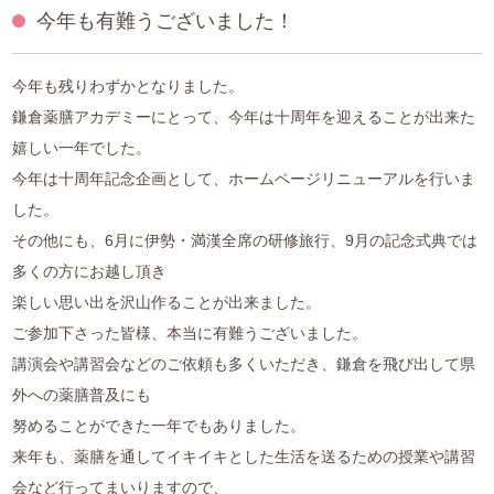
今年も有難うございました！
中医薬膳営養師コース
薬膳ベーシッククラス
今年も残りわずかとなりました。
鎌倉薬膳アカデミーにとって、今年は十周年を迎えることが出来た
プライベートレッスン
嬉しい一年でした。
今年は十周年記念企画として、ホームページリニューアルを行いま
1day体験コース
した。
その他にも、6月に伊勢・満漢全席の研修旅行、9月の記念式典では
和の薬膳®クラス
多くの方にお越し頂き
山内メソッドセミナー
楽しい思い出を沢山作ることが出来ました。
ご参加下さった皆様、本当に有難うございました。
特別講座
講演会や講習会などのご依頼も多くいただき、鎌倉を飛び出して県
外への薬膳普及にも
ご利用案内
努めることができた一年でもありました。
来年も、薬膳を通してイキイキとした生活を送るための授業や講習
アクセス
会など行ってまいりますので、