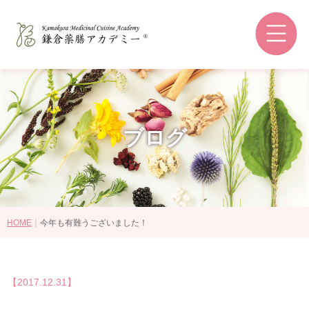
鎌倉薬膳アカデミーとは
和の薬膳®とは
コースの選び方
講師紹介
ブログ
認定資格・ライセンス認定教室
受講生の感想
卒業後の進路
|
HOME
今年も有難うございました！
講座・コース一覧
【2017.12.31】
認定資格について