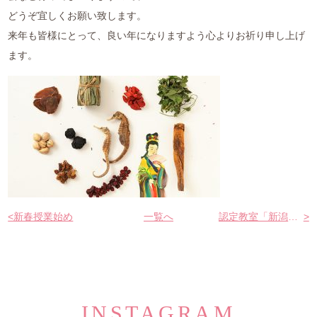
どうぞ宜しくお願い致します。
よくある質問
来年も皆様にとって、良い年になりますよう心よりお祈り申し上げ
お仕事のご依頼
ます。
資料請求・お問合せ
会社情報
薬膳を知る
和の薬膳レシピ
<
新春授業始め
一覧へ
認定教室「新潟クラス」ご紹介
>
薬膳コラム(miyaka)
ブログ
オンラインショップ
INSTAGRAM