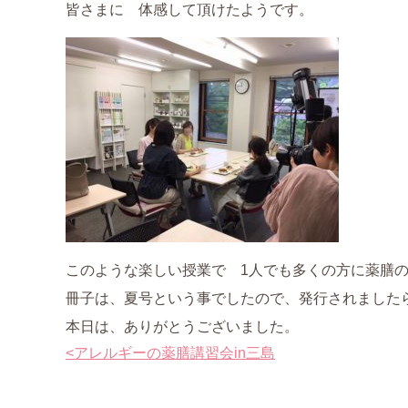
ご利用案内
皆さまに 体感して頂けたようです。
アクセス
よくある質問
お仕事のご依頼
資料請求・お問合せ
会社情報
このような楽しい授業で 1人でも多くの方に薬膳
薬膳を知る
冊子は、夏号という事でしたので、発行されました
本日は、ありがとうございました。
和の薬膳レシピ
<
アレルギーの薬膳講習会in三島
薬膳コラム(miyaka)