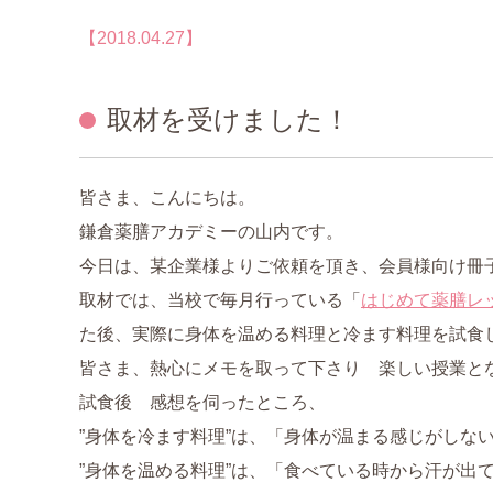
認定資格について
【2018.04.27】
中医薬膳営養師コース
取材を受けました！
薬膳ベーシッククラス
プライベートレッスン
皆さま、こんにちは。
鎌倉薬膳アカデミーの山内です。
1day体験コース
今日は、某企業様よりご依頼を頂き、会員様向け冊
取材では、当校で毎月行っている「
はじめて薬膳レ
和の薬膳®クラス
た後、実際に身体を温める料理と冷ます料理を試食
山内メソッドセミナー
皆さま、熱心にメモを取って下さり 楽しい授業と
試食後 感想を伺ったところ、
特別講座
”身体を冷ます料理”は、「身体が温まる感じがしな
”身体を温める料理”は、「食べている時から汗が出