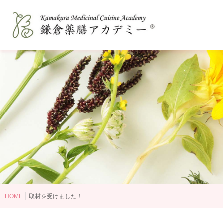
鎌倉薬膳アカデミーとは
和の薬膳®とは
コースの選び方
講師紹介
認定資格・ライセンス認定教室
受講生の感想
卒業後の進路
|
HOME
取材を受けました！
講座・コース一覧