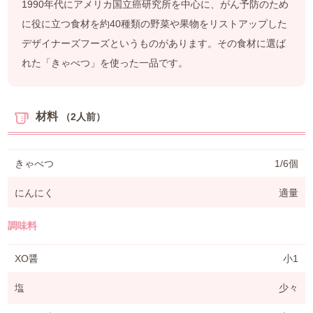
1990年代にアメリカ国立癌研究所を中心に、がん予防のため
よくある質問
に役に立つ食材を約40種類の野菜や果物をリストアップした
デザイナーズフーズというものがあります。その食材に選ば
お仕事のご依頼
れた「きゃべつ」を使った一品です。
資料請求・お問合せ
会社情報
材料
（2人前）
薬膳を知る
きゃべつ
1/6個
和の薬膳レシピ
にんにく
適量
薬膳コラム(miyaka)
調味料
ブログ
XO醤
小1
塩
少々
オンラインショップ