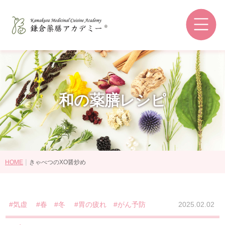
鎌倉薬膳アカデミーとは
和の薬膳®とは
コースの選び方
講師紹介
和の薬膳レシピ
認定資格・ライセンス認定教室
受講生の感想
卒業後の進路
|
HOME
きゃべつのXO醤炒め
講座・コース一覧
#気虚
#春
#冬
#胃の疲れ
#がん予防
2025.02.02
認定資格について