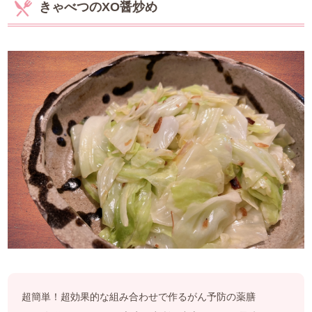
きゃべつのXO醤炒め
中医薬膳営養師コース
薬膳ベーシッククラス
プライベートレッスン
1day体験コース
和の薬膳®クラス
山内メソッドセミナー
特別講座
ご利用案内
超簡単！超効果的な組み合わせで作るがん予防の薬膳
アクセス