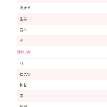
黒木耳
生姜
醤油
酒
③炒り卵
卵
松の実
枸杞
酒
砂糖