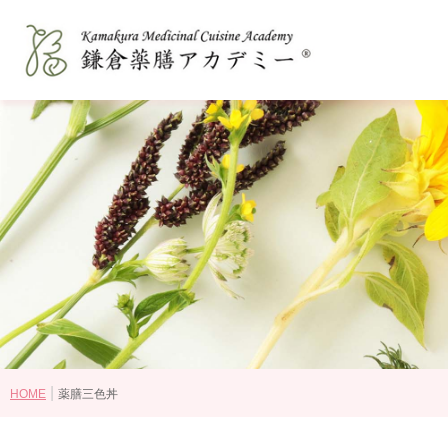
鎌倉薬膳アカデミーとは
和の薬膳®とは
コースの選び方
講師紹介
認定資格・ライセンス認定教室
受講生の感想
卒業後の進路
|
HOME
薬膳三色丼
講座・コース一覧