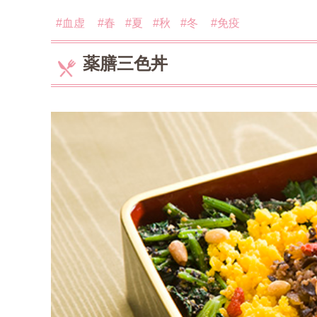
認定資格について
#血虚
#春
#夏
#秋
#冬
#免疫
中医薬膳営養師コース
薬膳三色丼
薬膳ベーシッククラス
プライベートレッスン
1day体験コース
和の薬膳®クラス
山内メソッドセミナー
特別講座