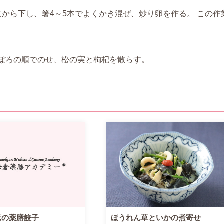
から下し、箸4～5本でよくかき混ぜ、炒り卵を作る。 この作
ぼろの順でのせ、松の実と枸杞を散らす。
老の薬膳餃子
ほうれん草といかの煮寄せ