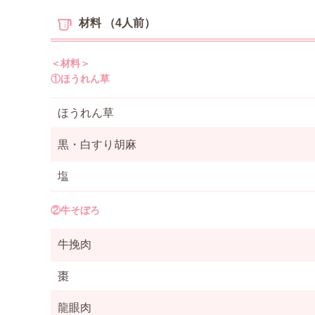
オンラインショップ
材料
（4人前）
＜材料＞
①ほうれん草
ほうれん草
黒・白すり胡麻
塩
②牛そぼろ
牛挽肉
棗
龍眼肉