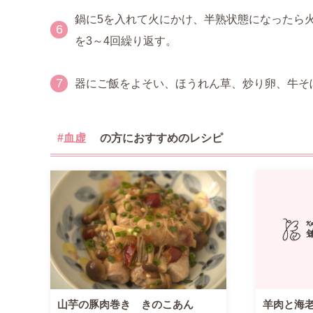
鍋に5を入れて火にかけ、半熟状態になったら火
6
を3～4回繰り返す。
7
器にご飯をよそい、ほうれん草、炒り卵、牛そ
#血虚
の方におすすめのレシピ
山芋の豚肉巻き きのこあん
羊肉と海