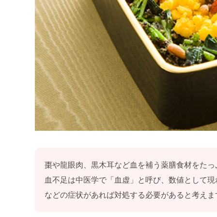
ご利用案内
アクセス
よくある質問
お仕事のご依頼
資料請求・お問合せ
薬膳を知る
和の薬膳レシピ
棗や龍眼肉、黒木耳など血を補う薬膳食材をたっ
薬膳コラム(miyaka)
血不足は中医学で「血虚」と呼び、数値として現
などの症状があれば対処する必要があると考えま
ブログ