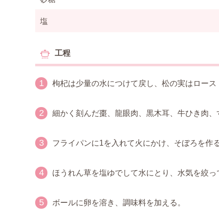
塩
工程
1
枸杞は少量の水につけて戻し、松の実はロース
2
細かく刻んだ棗、龍眼肉、黒木耳、牛ひき肉、
3
フライパンに1を入れて火にかけ、そぼろを作
4
ほうれん草を塩ゆでして水にとり、水気を絞っ
5
ボールに卵を溶き、調味料を加える。