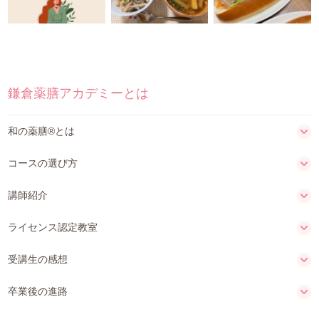
よくある質問
お仕事のご依頼
資料請求・お問合せ
鎌倉薬膳アカデミーとは
会社情報
和の薬膳®とは
薬膳を知る
コースの選び方
和の薬膳レシピ
講師紹介
ライセンス認定教室
薬膳コラム(miyaka)
受講生の感想
ブログ
卒業後の進路
オンラインショップ