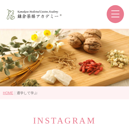
鎌倉薬膳アカデミーとは
和の薬膳®とは
コースの選び方
講師紹介
認定資格・ライセンス認定教室
受講生の感想
卒業後の進路
|
HOME
通学して学ぶ
講座・コース一覧
INSTAGRAM
認定資格について