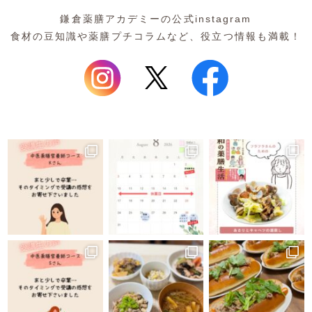
中医薬膳営養師コース
鎌倉薬膳アカデミーの公式instagram
食材の豆知識や薬膳プチコラムなど、役立つ情報も満載！
薬膳ベーシッククラス
プライベートレッスン
1day体験コース
和の薬膳®クラス
山内メソッドセミナー
特別講座
ご利用案内
アクセス