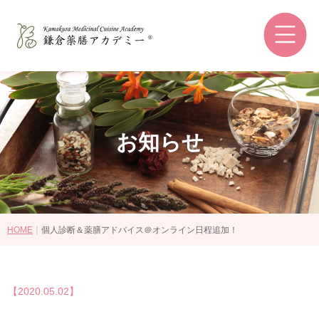
鎌倉薬膳アカデミーとは
和の薬膳®とは
コースの選び方
講師紹介
お知らせ
認定資格・ライセンス認定教室
受講生の感想
卒業後の進路
|
HOME
個人診断＆薬膳アドバイス＠オンライン日程追加！
講座・コース一覧
【2020.05.02】
認定資格について