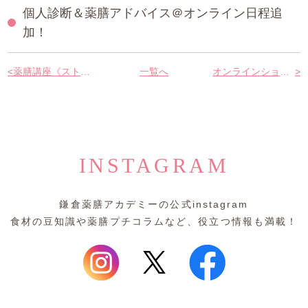
個人診断＆薬膳アドバイス＠オンライン日程追
中医薬膳営養師コース
加！
薬膳ベーシッククラス
<
薬膳講座《ストレス編》＠オンライン
一覧へ
オンラインショップがOPENしました♪
>
プライベートレッスン
1day体験コース
和の薬膳®クラス
INSTAGRAM
山内メソッドセミナー
鎌倉薬膳アカデミーの公式instagram
特別講座
食材の豆知識や薬膳プチコラムなど、役立つ情報も満載！
ご利用案内
アクセス